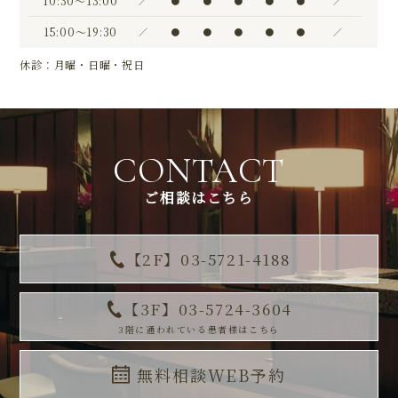
10:30〜13:00
／
●
●
●
●
●
／
15:00〜19:30
／
●
●
●
●
●
／
休診：月曜・日曜・祝日
CONTACT
ご相談はこちら
【2F】03-5721-4188
【3F】03-5724-3604
3階に通われている患者様はこちら
無料相談WEB予約