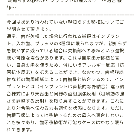
親知らずの移植かインプラントの埋入か？ 〜河合 毅
師〜
================================================
今回はあまり行われていない親知らずの移植についてご
説明させて頂きます。
通常、歯が欠損した場合に行われる補綴はインプラン
ト、入れ歯、ブリッジの3種類に限られますが、親知らず
を抜かずに残っている場合は欠損部への移植という選択
肢が可能な場合があります。これは自家歯牙移植と言
い、自身の歯を使うため、俗にいうアレルギー反応（抗
原抗体反応）を抑えることができ、なおかつ、歯根膜線
維などの歯周組織によって歯槽骨と結合するので、イン
プラントとは（インプラントは直接的な骨結合）違う結
合様式により天然歯と同様の歯根膜張反射（咀嚼筋の強
さを調整する反射）を取り戻すことができます。これに
より対合歯へ伝わる力も適切な状態になります。ただし
歯根形態によっては移植するための母床へ適合しないこ
とも多々あり、歯牙移植術が可能なケースはかなり限ら
れてきます。