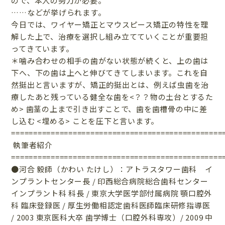
ので、本人の努力が必要。
……などが挙げられます。
今日では、ワイヤー矯正とマウスピース矯正の特性を理
解した上で、治療を選択し組み立てていくことが重要担
ってきています。
＊噛み合わせの相手の歯がない状態が続くと、上の歯は
下へ、下の歯は上へと伸びてきてしまいます。これを自
然挺出と言いますが、矯正的挺出とは、例えば虫歯を治
療したあと残っている健全な歯を<？？物の土台とするた
め> 歯茎の上まで引き出すことで、歯を歯槽骨の中に差
し込む <埋める> ことを圧下と言います。
================================================
執筆者紹介
================================================
●河合 毅師（かわい たけし）：アトラスタワー歯科 イ
ンプラントセンター長 / 印西総合病院総合歯科センター
インプラント科 科長 / 東京大学医学部付属病院 顎口腔外
科 臨床登録医 / 厚生労働相認定歯科医師臨床研修指導医
/ 2003 東京医科大卒 歯学博士（口腔外科専攻）/ 2009 中