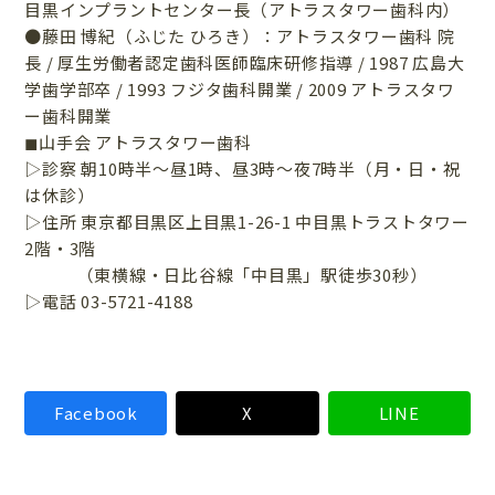
目黒インプラントセンター長（アトラスタワー歯科内）
●藤田 博紀（ふじた ひろき）：アトラスタワー歯科 院
長 / 厚生労働者認定歯科医師臨床研修指導 / 1987 広島大
学歯学部卒 / 1993 フジタ歯科開業 / 2009 アトラスタワ
ー歯科開業
◼山手会 アトラスタワー歯科
▷診察 朝10時半〜昼1時、昼3時〜夜7時半（月・日・祝
は休診）
▷住所 東京都目黒区上目黒1-26-1 中目黒トラストタワー
2階・3階
（東横線・日比谷線「中目黒」駅徒歩30秒）
▷電話 03-5721-4188
Facebook
X
LINE