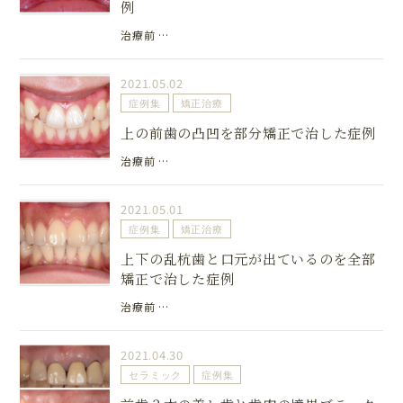
例
治療前 …
2021.05.02
症例集
矯正治療
上の前歯の凸凹を部分矯正で治した症例
治療前 …
2021.05.01
症例集
矯正治療
上下の乱杭歯と口元が出ているのを全部
矯正で治した症例
治療前 …
2021.04.30
セラミック
症例集