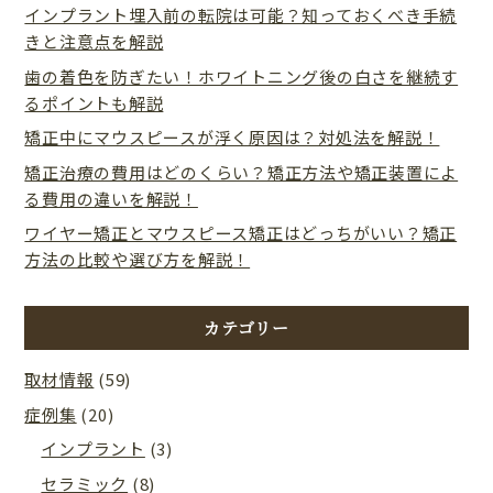
インプラント埋入前の転院は可能？知っておくべき手続
きと注意点を解説
歯の着色を防ぎたい！ホワイトニング後の白さを継続す
るポイントも解説
矯正中にマウスピースが浮く原因は？対処法を解説！
矯正治療の費用はどのくらい？矯正方法や矯正装置によ
る費用の違いを解説！
ワイヤー矯正とマウスピース矯正はどっちがいい？矯正
方法の比較や選び方を解説！
カテゴリー
取材情報
(59)
症例集
(20)
インプラント
(3)
セラミック
(8)