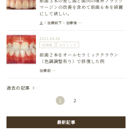
前歯３本の差し歯と歯肉の境界ブラック
マージンの改善を含めて前歯６本を綺麗
にして欲しい。
上：治療前下：治療後 …
2021.04.28
症例集
セラミック
前歯２本をオールセラミッククラウン
（色調調整有り）で修復した例
治療前 …
過去の記事
1
2
最新記事