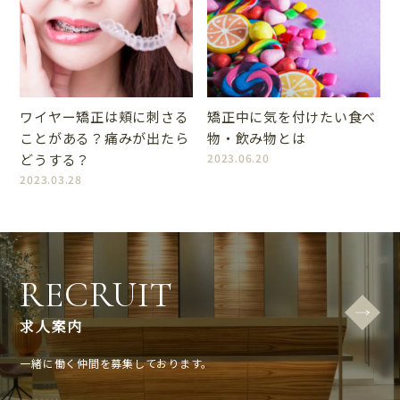
ワイヤー矯正は頬に刺さる
矯正中に気を付けたい食べ
ことがある？痛みが出たら
物・飲み物とは
どうする？
2023.06.20
2023.03.28
RECRUIT
求人案内
一緒に働く仲間を募集しております。