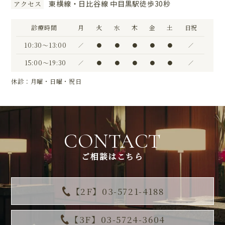
東横線・日比谷線 中目黒駅徒歩30秒
アクセス
診療時間
月
火
水
木
金
土
日祝
10:30〜13:00
／
●
●
●
●
●
／
15:00〜19:30
／
●
●
●
●
●
／
休診：月曜・日曜・祝日
CONTACT
ご相談はこちら
【2F】03-5721-4188
【3F】03-5724-3604