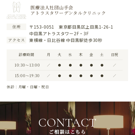
医療法人社団山手会
アトラスタワーデンタルクリニック
〒153-0051 東京都目黒区上目黒1-26-1
住所
中目黒アトラスタワー2F・3F
東横線・日比谷線 中目黒駅徒歩30秒
アクセス
診療時間
月
火
水
木
金
土
日祝
10:30〜13:00
／
●
●
●
●
●
／
15:00〜19:30
／
●
●
●
●
●
／
休診：月曜・日曜・祝日
CONTACT
ご相談はこちら