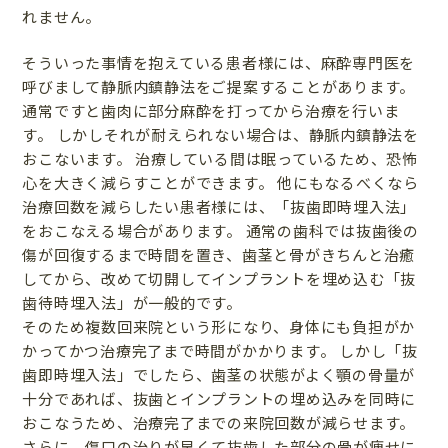
れません。
そういった事情を抱えている患者様には、麻酔専門医を
呼びまして静脈内鎮静法をご提案することがあります。
通常ですと歯肉に部分麻酔を打ってから治療を行いま
す。 しかしそれが耐えられない場合は、静脈内鎮静法を
おこないます。 治療している間は眠っているため、恐怖
心を大きく減らすことができます。 他にもなるべくなら
治療回数を減らしたい患者様には、「抜歯即時埋入法」
をおこなえる場合があります。 通常の歯科では抜歯後の
傷が回復するまで時間を置き、歯茎と骨がきちんと治癒
してから、改めて切開してインプラントを埋め込む「抜
歯待時埋入法」が一般的です。
そのため複数回来院という形になり、身体にも負担がか
かってかつ治療完了まで時間がかかります。 しかし「抜
歯即時埋入法」でしたら、歯茎の状態がよく顎の骨量が
十分であれば、抜歯とインプラントの埋め込みを同時に
おこなうため、治療完了までの来院回数が減らせます。
さらに、傷口の治りが早くて抜歯した部分の骨が痩せに