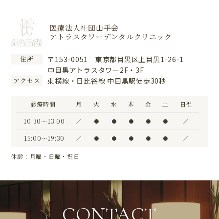
医療法人社団山手会
アトラスタワーデンタルクリニック
〒153-0051 東京都目黒区上目黒1-26-1
住所
中目黒アトラスタワー2F・3F
東横線・日比谷線 中目黒駅徒歩30秒
アクセス
診療時間
月
火
水
木
金
土
日祝
10:30〜13:00
／
●
●
●
●
●
／
15:00〜19:30
／
●
●
●
●
●
／
休診：月曜・日曜・祝日
CONTACT