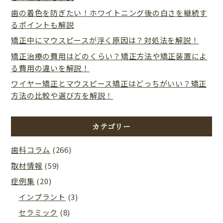
歯の着色を防ぎたい！ホワイトニング後の白さを継続す
るポイントも解説
矯正中にマウスピースが浮く原因は？対処法を解説！
矯正治療の費用はどのくらい？矯正方法や矯正装置によ
る費用の違いを解説！
ワイヤー矯正とマウスピース矯正はどっちがいい？矯正
方法の比較や選び方を解説！
カテゴリー
歯科コラム
(266)
取材情報
(59)
症例集
(20)
インプラント
(3)
セラミック
(8)