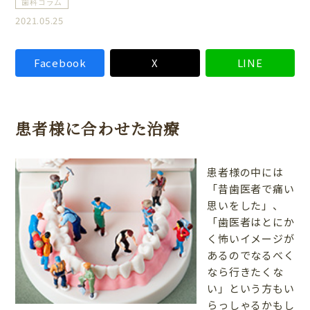
歯科コラム
2021.05.25
Facebook
X
LINE
患者様に合わせた治療
患者様の中には
「昔歯医者で痛い
思いをした」、
「歯医者はとにか
く怖いイメージが
あるのでなるべく
なら行きたくな
い」という方もい
らっしゃるかもし