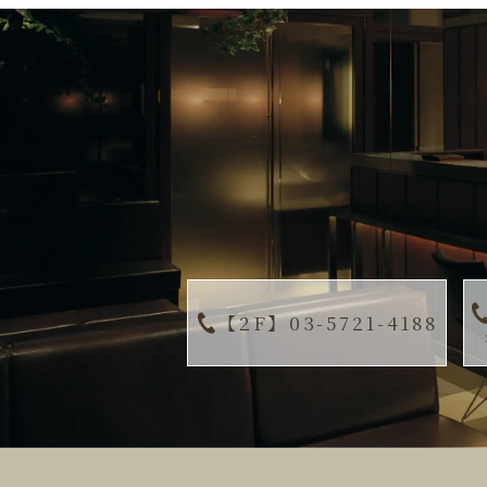
【2F】03-5721-4188