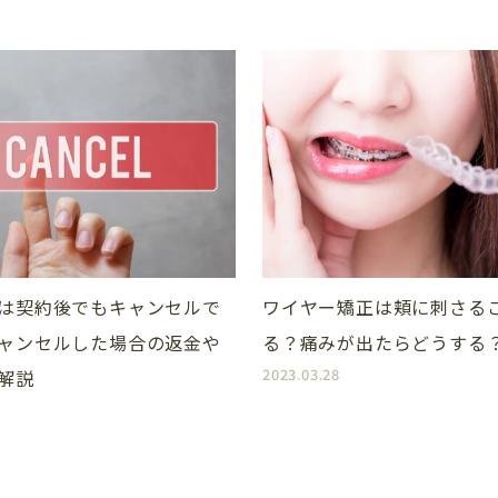
TREATMENT 
新着情報
診療一覧
歯科コラム・症例
矯正歯科
は契約後でもキャンセルで
ワイヤー矯正は頬に刺さる
ャンセルした場合の返金や
る？痛みが出たらどうする
求人情報
インプラント
2023.03.28
解説
プライバシーポリシー
審美歯科
（セラミック）