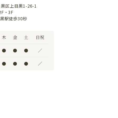
目黒区上目黒1-26-1
F・3F
黒駅徒歩30秒
木
金
土
日祝
●
●
●
／
●
●
●
／