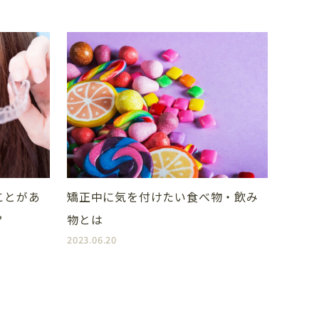
CONTENTS
ホワイトニング
着色除去・
ボツリヌス治療
ことがあ
矯正中に気を付けたい食べ物・飲み
？
物とは
保険診療・一般歯科
2023.06.20
料金案内