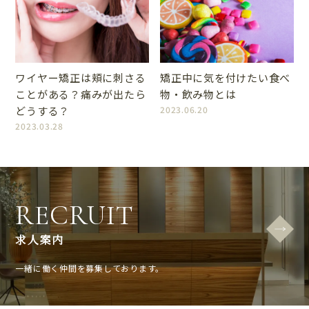
ワイヤー矯正は頬に刺さる
矯正中に気を付けたい食べ
ことがある？痛みが出たら
物・飲み物とは
どうする？
2023.06.20
2023.03.28
RECRUIT
求人案内
一緒に働く仲間を募集しております。