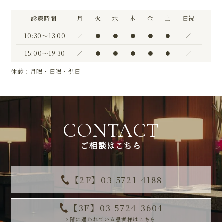
診療時間
月
火
水
木
金
土
日祝
10:30〜13:00
／
●
●
●
●
●
／
15:00〜19:30
／
●
●
●
●
●
／
休診：月曜・日曜・祝日
CONTACT
ご相談はこちら
【2F】03-5721-4188
【3F】03-5724-3604
3階に通われている患者様はこちら