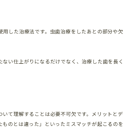
使用した治療法です。虫歯治療をしたあとの部分や欠
たない仕上がりになるだけでなく、治療した歯を長く
TREATMENT 
ついて理解することは必要不可欠です。メリットとデ
たものとは違った」といったミスマッチが起こるのを
新着情報
診療一覧
歯科コラム・症例
矯正歯科