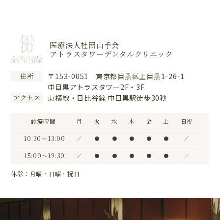
医療法人社団山手会
アトラスタワーデンタルクリニック
〒153-0051 東京都目黒区上目黒1-26-1
住所
中目黒アトラスタワー2F・3F
東横線・日比谷線 中目黒駅徒歩30秒
アクセス
診療時間
月
火
水
木
金
土
日祝
10:30〜13:00
／
●
●
●
●
●
／
15:00〜19:30
／
●
●
●
●
●
／
休診：月曜・日曜・祝日