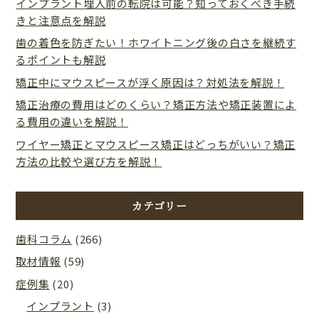
インプラント埋入前の転院は可能？知っておくべき手続
きと注意点を解説
歯の着色を防ぎたい！ホワイトニング後の白さを継続す
るポイントも解説
矯正中にマウスピースが浮く原因は？対処法を解説！
矯正治療の費用はどのくらい？矯正方法や矯正装置によ
る費用の違いを解説！
ワイヤー矯正とマウスピース矯正はどっちがいい？矯正
方法の比較や選び方を解説！
カテゴリー
歯科コラム
(266)
取材情報
(59)
症例集
(20)
インプラント
(3)