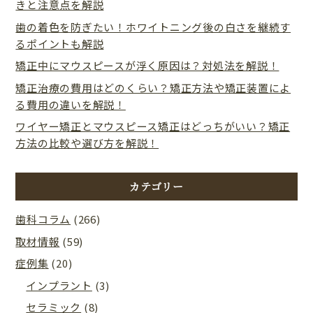
きと注意点を解説
歯の着色を防ぎたい！ホワイトニング後の白さを継続す
るポイントも解説
矯正中にマウスピースが浮く原因は？対処法を解説！
矯正治療の費用はどのくらい？矯正方法や矯正装置によ
る費用の違いを解説！
ワイヤー矯正とマウスピース矯正はどっちがいい？矯正
方法の比較や選び方を解説！
カテゴリー
歯科コラム
(266)
取材情報
(59)
症例集
(20)
インプラント
(3)
セラミック
(8)