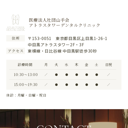
医療法人社団山手会
アトラスタワーデンタルクリニック
〒153-0051 東京都目黒区上目黒1-26-1
住所
中目黒アトラスタワー2F・3F
東横線・日比谷線 中目黒駅徒歩30秒
アクセス
診療時間
月
火
水
木
金
土
日祝
10:30〜13:00
／
●
●
●
●
●
／
15:00〜19:30
／
●
●
●
●
●
／
休診：月曜・日曜・祝日