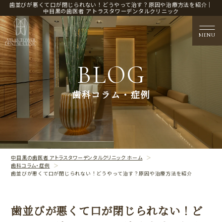
歯並びが悪くて口が閉じられない！どうやって治す？原因や治療方法を紹介｜
中目黒の歯医者 アトラスタワーデンタルクリニック
MENU
BLOG
医院概要
歯科コラム・症例
CLINIC CONTENTS
治療案内
TREATMENT CONTENTS
中目黒の歯医者 アトラスタワーデンタルクリニック ホーム
歯科コラム・症例
歯並びが悪くて口が閉じられない！どうやって治す？原因や治療方法を紹介
歯並びが悪くて口が閉じられない！ど