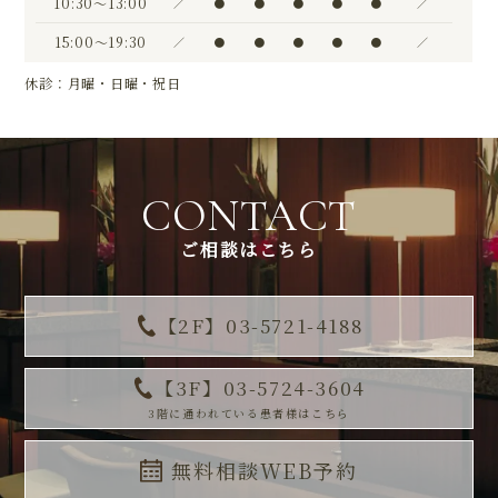
10:30〜13:00
／
●
●
●
●
●
／
15:00〜19:30
／
●
●
●
●
●
／
休診：月曜・日曜・祝日
CONTACT
ご相談はこちら
【2F】03-5721-4188
【3F】03-5724-3604
3階に通われている患者様はこちら
無料相談WEB予約