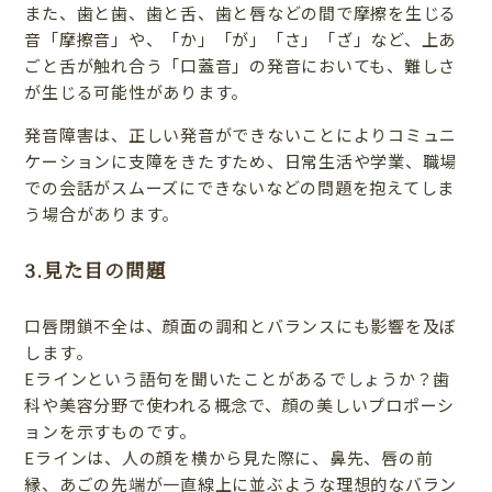
また、歯と歯、歯と舌、歯と唇などの間で摩擦を生じる
音「摩擦音」や、「か」「が」「さ」「ざ」など、上あ
ごと舌が触れ合う「口蓋音」の発音においても、難しさ
が生じる可能性があります。
発音障害は、正しい発音ができないことによりコミュニ
ケーションに支障をきたすため、日常生活や学業、職場
での会話がスムーズにできないなどの問題を抱えてしま
う場合があります。
3.見た目の問題
口唇閉鎖不全は、顔面の調和とバランスにも影響を及ぼ
します。
Eラインという語句を聞いたことがあるでしょうか？歯
科や美容分野で使われる概念で、顔の美しいプロポーシ
ョンを示すものです。
Eラインは、人の顔を横から見た際に、鼻先、唇の前
縁、あごの先端が一直線上に並ぶような理想的なバラン