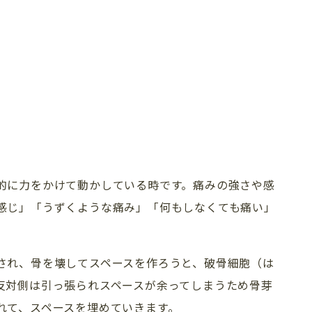
的に力をかけて動かしている時です。痛みの強さや感
感じ」「うずくような痛み」「何もしなくても痛い」
TREATMENT 
され、骨を壊してスペースを作ろうと、破骨細胞（は
新着情報
診療一覧
反対側は引っ張られスペースが余ってしまうため骨芽
れて、スペースを埋めていきます。
歯科コラム・症例
矯正歯科