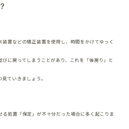
？
ス装置などの矯正装置を使用し、時間をかけてゆっく
並びに戻ってしまうことがあり、これを「後戻り」と
つ見ていきましょう。
TREATMENT 
せる処置「保定」が不十分だった場合に多く起こりま
新着情報
診療一覧
歯科コラム・症例
矯正歯科