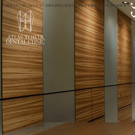
矯正のやり直しはできる？失敗の原因や再矯正の注意点を解説！｜中目黒の歯医者 アト