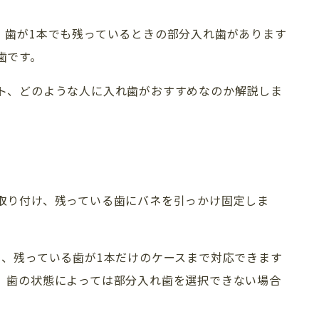
、歯が1本でも残っているときの部分入れ歯があります
歯です。
ト、どのような人に入れ歯がおすすめなのか解説しま
取り付け、残っている歯にバネを引っかけ固定しま
TREATMENT 
ら、残っている歯が1本だけのケースまで対応できます
、歯の状態によっては部分入れ歯を選択できない場合
新着情報
診療一覧
歯科コラム・症例
矯正歯科