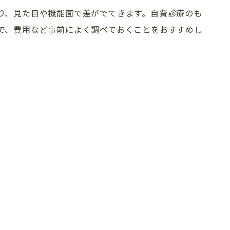
り、見た目や機能面で差がでてきます。自費診療のも
求人情報
インプラント
で、費用など事前によく調べておくことをおすすめし
プライバシーポリシー
審美歯科
（セラミック）