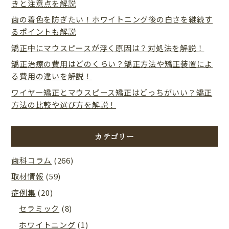
きと注意点を解説
歯の着色を防ぎたい！ホワイトニング後の白さを継続す
るポイントも解説
矯正中にマウスピースが浮く原因は？対処法を解説！
矯正治療の費用はどのくらい？矯正方法や矯正装置によ
る費用の違いを解説！
ワイヤー矯正とマウスピース矯正はどっちがいい？矯正
方法の比較や選び方を解説！
カテゴリー
歯科コラム
(266)
取材情報
(59)
症例集
(20)
セラミック
(8)
ホワイトニング
(1)