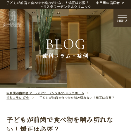
子どもが前歯で食べ物を噛み切れない！矯正は必要？ ｜中目黒の歯医者 ア
トラスタワーデンタルクリニック
MENU
BLOG
医院概要
歯科コラム・症例
CLINIC CONTENTS
治療案内
TREATMENT CONTENTS
中目黒の歯医者 アトラスタワーデンタルクリニック ホーム
歯科コラム・症例
子どもが前歯で食べ物を噛み切れない！矯正は必要？
子どもが前歯で食べ物を噛み切れな
い！矯正は必要？