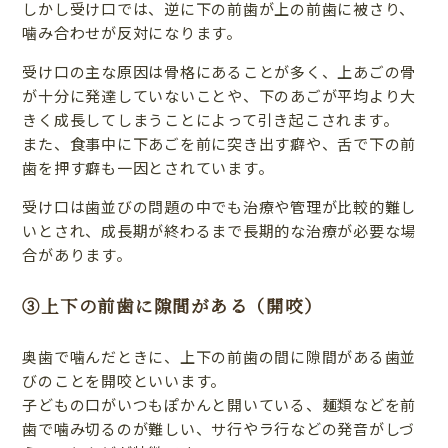
しかし受け口では、逆に下の前歯が上の前歯に被さり、
噛み合わせが反対になります。
受け口の主な原因は骨格にあることが多く、上あごの骨
が十分に発達していないことや、下のあごが平均より大
きく成長してしまうことによって引き起こされます。
また、食事中に下あごを前に突き出す癖や、舌で下の前
歯を押す癖も一因とされています。
受け口は歯並びの問題の中でも治療や管理が比較的難し
いとされ、成長期が終わるまで長期的な治療が必要な場
合があります。
③上下の前歯に隙間がある（開咬）
奥歯で噛んだときに、上下の前歯の間に隙間がある歯並
びのことを開咬といいます。
子どもの口がいつもぽかんと開いている、麺類などを前
歯で噛み切るのが難しい、サ行やラ行などの発音がしづ