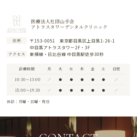
医療法人社団山手会
アトラスタワーデンタルクリニック
〒153-0051 東京都目黒区上目黒1-26-1
住所
中目黒アトラスタワー2F・3F
東横線・日比谷線 中目黒駅徒歩30秒
アクセス
診療時間
月
火
水
木
金
土
日祝
10:30〜13:00
／
●
●
●
●
●
／
15:00〜19:30
／
●
●
●
●
●
／
休診：月曜・日曜・祝日