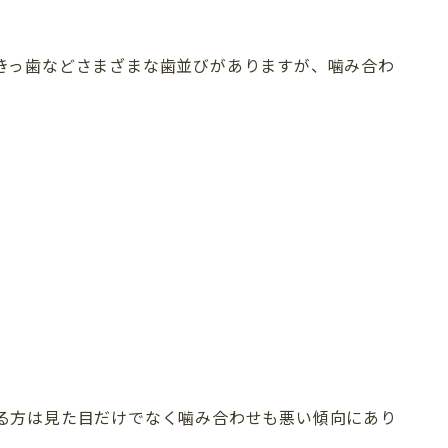
求人情報
インプラント
きっ歯などさまざまな歯並びがありますが、噛み合わ
プライバシーポリシー
審美歯科
（セラミック）
る方は見た目だけでなく噛み合わせも悪い傾向にあり