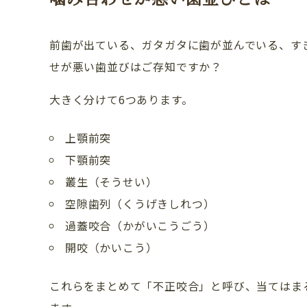
ドクター紹介
前歯が出ている、ガタガタに歯が並んでいる、す
アクセス・医院案内
せが悪い歯並びはご存知ですか？
お問い合わせ
大きく分けて6つあります。
上顎前突
下顎前突
叢生（そうせい）
空隙歯列（くうげきしれつ）
過蓋咬合（かがいこうごう）
開咬（かいこう）
これらをまとめて「不正咬合」と呼び、当てはま