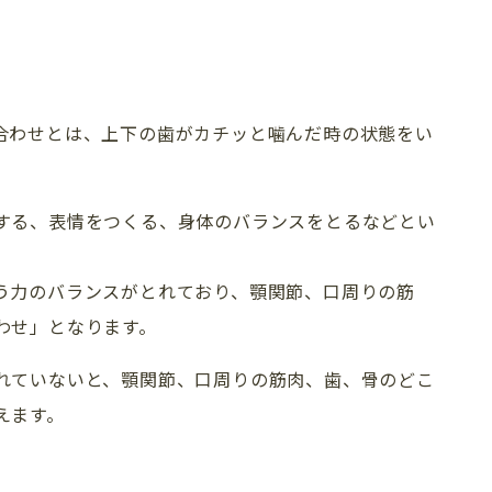
合わせとは、上下の歯がカチッと噛んだ時の状態をい
する、表情をつくる、身体のバランスをとるなどとい
う力のバランスがとれており、顎関節、口周りの筋
わせ」となります。
れていないと、顎関節、口周りの筋肉、歯、骨のどこ
TREATMENT 
えます。
新着情報
診療一覧
歯科コラム・症例
矯正歯科