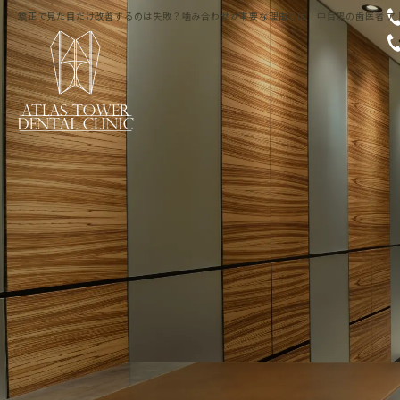
矯正で見た目だけ改善するのは失敗？噛み合わせが重要な理由とは｜中目黒の歯医者 ア