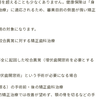
万円を超えることも少なくありません。健康保険は「身
治療」に適応されるため、審美目的の側面が強い矯正
用の対象になります。
咬合異常に対する矯正歯科治療
不全に起因した咬合異常（埋伏歯開窓術を必要とする
埋伏歯開窓術」という手術が必要になる場合
TREATMENT 
限る）の手術前・後の矯正歯科治療
の矯正治療では改善が望めず、顎の骨を切るなどの手
新着情報
診療一覧
歯科コラム・症例
矯正歯科