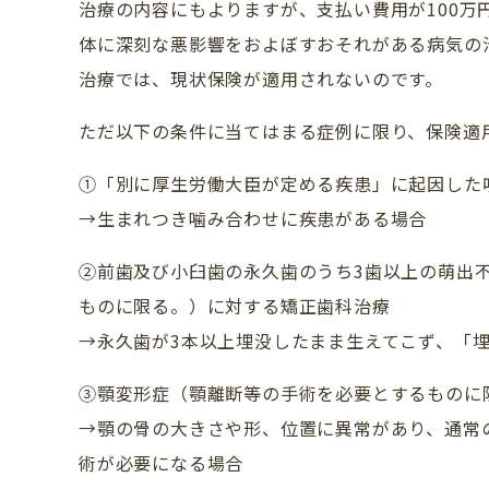
治療の内容にもよりますが、支払い費用が100
体に深刻な悪影響をおよぼすおそれがある病気の
治療では、現状保険が適用されないのです。
ただ以下の条件に当てはまる症例に限り、保険適
①「別に厚生労働大臣が定める疾患」に起因した
→生まれつき噛み合わせに疾患がある場合
②前歯及び小臼歯の永久歯のうち3歯以上の萌出
ものに限る。）に対する矯正歯科治療
→永久歯が3本以上埋没したまま生えてこず、「
CLINIC CONTENTS
③顎変形症（顎離断等の手術を必要とするものに
→顎の骨の大きさや形、位置に異常があり、通常
ホーム
術が必要になる場合
コンセプト