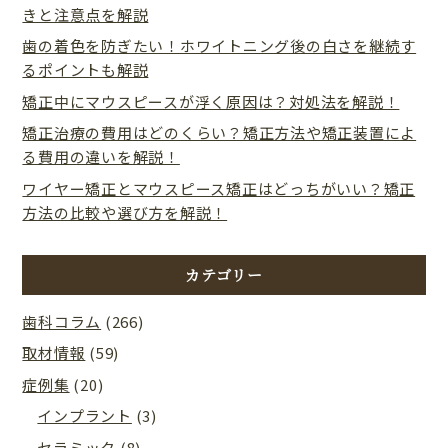
きと注意点を解説
歯の着色を防ぎたい！ホワイトニング後の白さを継続す
るポイントも解説
矯正中にマウスピースが浮く原因は？対処法を解説！
矯正治療の費用はどのくらい？矯正方法や矯正装置によ
る費用の違いを解説！
ワイヤー矯正とマウスピース矯正はどっちがいい？矯正
方法の比較や選び方を解説！
カテゴリー
歯科コラム
(266)
取材情報
(59)
症例集
(20)
インプラント
(3)
セラミック
(8)