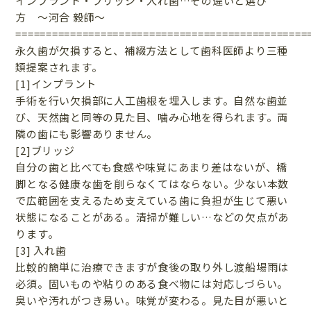
インプラント・ブリッジ・入れ歯…その違いと選び
方 〜河合 毅師〜
================================================
永久歯が欠損すると、補綴方法として歯科医師より三種
類提案されます。
[1]インプラント
手術を行い欠損部に人工歯根を埋入します。自然な歯並
び、天然歯と同等の見た目、噛み心地を得られます。両
隣の歯にも影響ありません。
[2]ブリッジ
自分の歯と比べても食感や味覚にあまり差はないが、橋
脚となる健康な歯を削らなくてはならない。少ない本数
で広範囲を支えるため支えている歯に負担が生じて悪い
状態になることがある。清掃が難しい…などの欠点があ
ります。
[3] 入れ歯
比較的簡単に治療できますが食後の取り外し渡船場雨は
必須。固いものや粘りのある食べ物には対応しづらい。
臭いや汚れがつき易い。味覚が変わる。見た目が悪いと