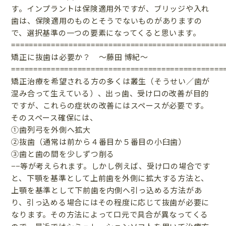
す。インプラントは保険適用外ですが、ブリッジや入れ
歯は、保険適用のものとそうでないものがありますの
で、選択基準の一つの要素になってくると思います。
================================================
矯正に抜歯は必要か？ 〜藤田 博紀〜
================================================
矯正治療を希望される方の多くは叢生（そうせい／歯が
混み合って生えている）、出っ歯、受け口の改善が目的
ですが、これらの症状の改善にはスペースが必要です。
そのスペース確保には、
①歯列弓を外側へ拡大
②抜歯（通常は前から４番目か５番目の小臼歯）
③歯と歯の間を少しずつ削る
−−等が考えられます。しかし例えば、受け口の場合です
と、下顎を基準として上前歯を外側に拡大する方法と、
上顎を基準として下前歯を内側へ引っ込める方法があ
り、引っ込める場合にはその程度に応じて抜歯が必要に
なります。その方法によって口元で具合が異なってくる