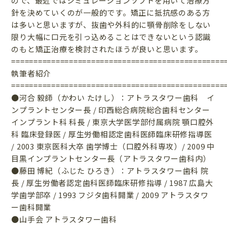
ので、最近ではシミュレーションソフトを用いて治療方
針を決めていくのが一般的です。矯正に抵抗感のある方
は多いと思いますが、抜歯や外科的に顎骨削除をしない
限り大幅に口元を引っ込めることはできないという認識
のもと矯正治療を検討されたほうが良いと思います。
================================================
執筆者紹介
================================================
●河合 毅師（かわい たけし）：アトラスタワー歯科 イ
ンプラントセンター長 / 印西総合病院総合歯科センター
インプラント科 科長 / 東京大学医学部付属病院 顎口腔外
科 臨床登録医 / 厚生労働相認定歯科医師臨床研修指導医
/ 2003 東京医科大卒 歯学博士（口腔外科専攻）/ 2009 中
目黒インプラントセンター長（アトラスタワー歯科内）
●藤田 博紀（ふじた ひろき）：アトラスタワー歯科 院
長 / 厚生労働者認定歯科医師臨床研修指導 / 1987 広島大
学歯学部卒 / 1993 フジタ歯科開業 / 2009 アトラスタワ
ー歯科開業
●山手会 アトラスタワー歯科