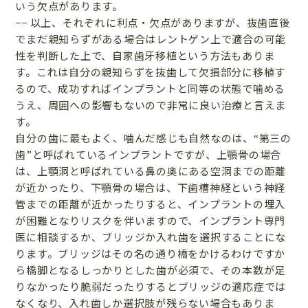
いう欠点があります。
−− 以上、それぞれに利点・欠点がありますが、抜歯直後
でまだ親知らずがある場合はレントゲン上で適合の可能
性を判断した上で、自家歯牙移植という方法もありま
す。これは自分の親知らずを抜歯して欠損部分に移植す
るので、成功すればインプラントと同等の状態で噛める
うえ、周囲への影響もないので非常に良い治療と言えま
す。
自分の歯に最もよく、噛んだ感じも自然なのは、“第三の
歯”と呼ばれているインプラントですが、上顎骨の場合
は、上顎洞と呼ばれている鼻の奥にある空洞までの距離
が近かったり、下顎骨の場合は、下歯槽神経という神経
管までの距離が近かったりすると、インプラントの埋入
が困難となりリスクを伴いますので、インプラント専門
医に相談するか、ブリッジか入れ歯を選択することにな
ります。ブリッジはその名の通り橋をかけるわけですか
ら橋脚となるしっかりとした歯が必須で、その本数が足
りなかったり脆弱だったりするとブリッジの適応症では
なくなり、入れ歯しか選択肢が残らない場合もありま