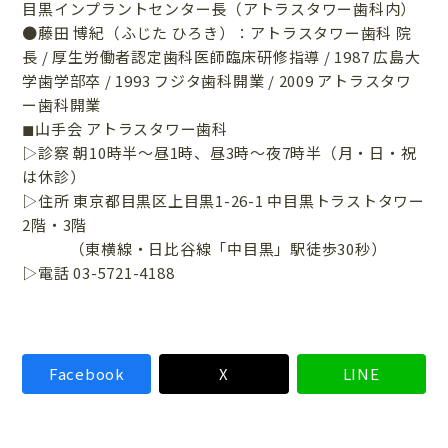
目黒インプラントセンター長（アトラスタワー歯科内）
●藤田 博紀（ふじた ひろき）：アトラスタワー歯科 院
長 / 厚生労働者認定歯科医師臨床研修指導 / 1987 広島大
学歯学部卒 / 1993 フジタ歯科開業 / 2009 アトラスタワ
ー歯科開業
◼山手会 アトラスタワー歯科
▷診察 朝10時半〜昼1時、昼3時〜夜7時半（月・日・祝
は休診）
▷住所 東京都目黒区上目黒1-26-1 中目黒トラストタワー
2階・3階
（東横線・日比谷線「中目黒」駅徒歩30秒）
▷電話 03-5721-4188
Facebook
X
LINE