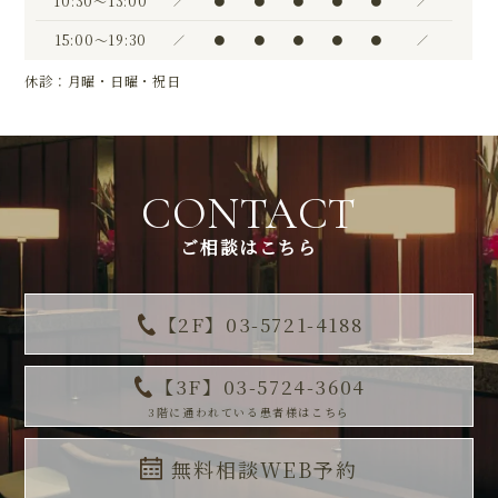
10:30〜13:00
／
●
●
●
●
●
／
15:00〜19:30
／
●
●
●
●
●
／
休診：月曜・日曜・祝日
CONTACT
ご相談はこちら
【2F】03-5721-4188
【3F】03-5724-3604
3階に通われている患者様はこちら
無料相談WEB予約