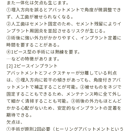
また一体化は欠点も生じます。
①埋入方向を誤るとアバットメントで角度が微調整でき
ず、人工歯が被せられなくなる。
②人工歯はセメント固定のため、セメント残留によりイ
ンプラント周囲炎を並起させるリスクが生じる。
③術後に強い外力がかかりやすく、インプラント定着に
時間を要することがある。
④1ピース型の手術には熟練を要す。
…などの特徴があります。
[2] 2ピースインプラント
アバットメントとフィクスチャーが分離している利点
は、①埋入方向に若干の傾きがあっても、角度付きアバ
ットメントで補正することが可能。②被せものをネジで
固定することもできるため、メンテナンス時に全て外し
て細かく清掃することも可能。③術後の外力もほとんど
かかる心配がないため、安定的なインプラントの定着を
期待できる。
欠点は、
①手術が原則2回必要（ヒーリングアバットメントという