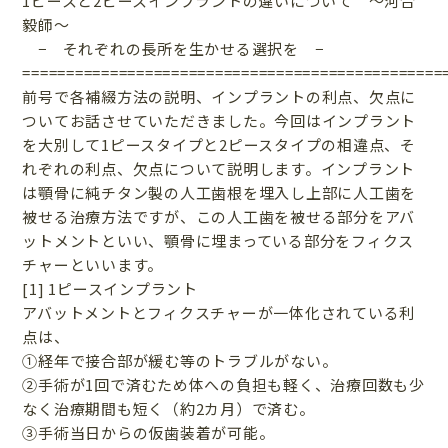
1ピースと2ピースインプラントの違いについて 〜河合
毅師〜
− それぞれの長所を生かせる選択を −
================================================
前号で各補綴方法の説明、インプラントの利点、欠点に
ついてお話させていただきました。今回はインプラント
を大別して1ピースタイプと2ピースタイプの相違点、そ
れぞれの利点、欠点について説明します。インプラント
は顎骨に純チタン製の人工歯根を埋入し上部に人工歯を
被せる治療方法ですが、この人工歯を被せる部分をアバ
ットメントといい、顎骨に埋まっている部分をフィクス
チャーといいます。
[1] 1ピースインプラント
アバットメントとフィクスチャーが一体化されている利
点は、
①経年で接合部が緩む等のトラブルがない。
②手術が1回で済むため体への負担も軽く、治療回数も少
なく治療期間も短く（約2カ月）で済む。
③手術当日からの仮歯装着が可能。