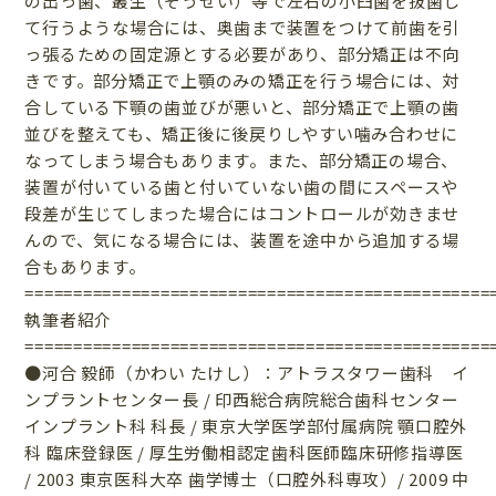
の出っ歯、叢生（そうせい）等で左右の小臼歯を抜歯し
て行うような場合には、奥歯まで装置をつけて前歯を引
っ張るための固定源とする必要があり、部分矯正は不向
きです。部分矯正で上顎のみの矯正を行う場合には、対
合している下顎の歯並びが悪いと、部分矯正で上顎の歯
並びを整えても、矯正後に後戻りしやすい噛み合わせに
なってしまう場合もあります。また、部分矯正の場合、
装置が付いている歯と付いていない歯の間にスペースや
段差が生じてしまった場合にはコントロールが効きませ
んので、気になる場合には、装置を途中から追加する場
合もあります。
================================================
執筆者紹介
================================================
●河合 毅師（かわい たけし）：アトラスタワー歯科 イ
ンプラントセンター長 / 印西総合病院総合歯科センター
インプラント科 科長 / 東京大学医学部付属病院 顎口腔外
科 臨床登録医 / 厚生労働相認定歯科医師臨床研修指導医
/ 2003 東京医科大卒 歯学博士（口腔外科専攻）/ 2009 中